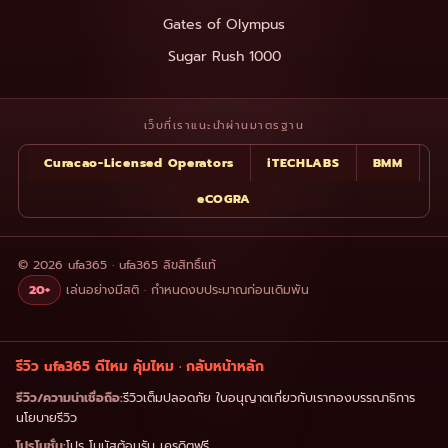
Gates of Olympus
Sugar Rush 1000
เว็บที่เราแนะนำผ่านมาตรฐาน
Curacao-Licensed Operators
iTECHLABS
BMM
eCOGRA
© 2026 ufa365 · ufa365 ลิขสิทธิ์แท้
20+
เล่นอย่างมีสติ · กำหนดงบประมาณก่อนเดิมพัน
รีวิว ufa365 ดีไหม คุ้มไหม · กลับหน้าหลัก
รีวิว/ความน่าเชื่อถือ:
รีวิวเต็ม
ปลอดภัย ใบอนุญาต
เกี่ยวกับเรา
กองบรรณาธิการ
นโยบายรีวิว
โปรโมชั่น:
โปร โบนัสต้อนรับ เครดิตฟรี