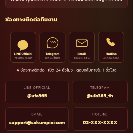
ช่องทางติดต่อทีมงาน
LINE Official
Telegram
Email
Hotline
ตอบเร็วใน 15 นาที
เปิด 24 ชั่วโมง
ตอบใน 4-6 ชม.
02-XXX-XXXX
4 ช่องทางติดต่อ · เปิด 24 ชั่วโมง · ตอบกลับภายใน 1 ชั่วโมง
LINE OFFICIAL
TELEGRAM
@ufa365
@ufa365_th
EMAIL
HOTLINE
support@sakurapixi.com
02-XXX-XXXX