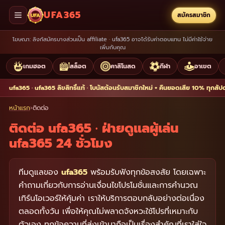
UFA365
สมัครสมาชิก
UFA
โฆษณา: ลิงก์สมัครบางส่วนเป็น affiliate · ufa365 อาจได้รับค่าตอบแทน ไม่มีค่าใช้จ่าย
เพิ่มกับคุณ
เกมฮอต
สล็อต
คาสิโนสด
กีฬา
อาเขต
ufa365 · ufa365 ลิขสิทธิ์แท้ · โบนัสต้อนรับสมาชิกใหม่ + คืนยอดเสีย 10% ทุกสัป
หน้าแรก
ติดต่อ
ติดต่อ ufa365 · ฝ่ายดูแลผู้เล่น
ufa365 24 ชั่วโมง
ทีมดูแลของ
ufa365
พร้อมรับฟังทุกข้อสงสัย โดยเฉพาะ
คำถามเกี่ยวกับการอ่านเงื่อนไขโปรโมชั่นและการคำนวณ
เทิร์นโอเวอร์ให้คุ้มค่า เราให้บริการตอบกลับอย่างต่อเนื่อง
ตลอดทั้งวัน เพื่อให้คุณไม่พลาดจังหวะใช้โปรที่เหมาะกับ
ตัวเอง ทุกข้อความที่ส่งเข้ามาถือเป็นเรื่องสำคัญที่เราใส่ใจ