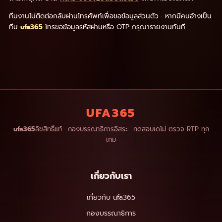
ทีมงานไม่ติดต่อกลับผ่านโทรศัพท์เพื่อขอข้อมูลส่วนตัว · หากมีคนอ้างเป็น
ทีม
ufa365
โทรขอข้อมูลรหัสผ่านหรือ OTP กรุณารายงานทันที
UFA365
ufa365
ลิขสิทธิ์แท้ · กองบรรณาธิการอิสระ · ทดสอบเดโม่ ตรวจ RTP ทุก
เกม
เกี่ยวกับเรา
เกี่ยวกับ ufa365
กองบรรณาธิการ