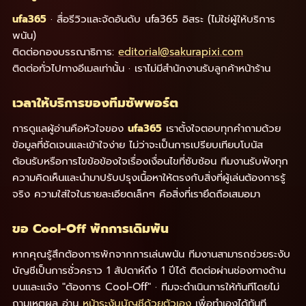
ufa365
· สื่อรีวิวและจัดอันดับ ufa365 อิสระ (ไม่ใช่ผู้ให้บริการ
พนัน)
ติดต่อกองบรรณาธิการ:
editorial@sakurapixi.com
ติดต่อทั่วไปทางอีเมลเท่านั้น · เราไม่มีสำนักงานรับลูกค้าหน้าร้าน
เวลาให้บริการของทีมซัพพอร์ต
การดูแลผู้อ่านคือหัวใจของ
ufa365
เราตั้งใจตอบทุกคำถามด้วย
ข้อมูลที่ชัดเจนและเข้าใจง่าย ไม่ว่าจะเป็นการเปรียบเทียบโบนัส
ต้อนรับหรือการไขข้อข้องใจเรื่องเงื่อนไขที่ซับซ้อน ทีมงานรับฟังทุก
ความคิดเห็นและนำมาปรับปรุงเนื้อหาให้ตรงกับสิ่งที่ผู้เล่นต้องการรู้
จริง ความใส่ใจในรายละเอียดเล็กๆ คือสิ่งที่เรายึดถือเสมอมา
ขอ Cool-Off พักการเดิมพัน
หากคุณรู้สึกต้องการพักจากการเล่นพนัน ทีมงานสามารถช่วยระงับ
บัญชีเป็นการชั่วคราว 1 สัปดาห์ถึง 1 ปีได้ ติดต่อผ่านช่องทางด้าน
บนและแจ้ง "ต้องการ Cool-Off" · ทีมจะดำเนินการให้ทันทีโดยไม่
ถามเหตุผล อ่าน
หน้าระงับบัญชีด้วยตัวเอง
เพื่อทำเองได้ทันที