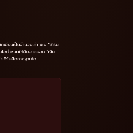
กเขียนเป็นจำนวนเท่า เช่น "เทิร์น
อนไขกำหนดให้คิดจากยอด "เงิน
่าเทิร์นคิดจากฐานใด