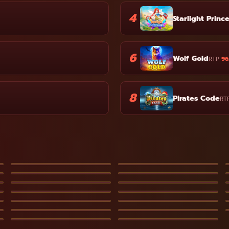
4
Starlight Princ
6
Wolf Gold
RTP
96
8
Pirates Code
RT
96.5%
96.5%
Madame Destiny
Starlight Princess
96.5%
96.51%
5 Lions Megaways
The Dog House
96.5%
96.48%
Gates of Olympus 1000
Sweet Bonanza Dice
HOT
96.04%
96.48%
Wild West Duels
Vampires vs Wolves
NEW
96.5%
96.45%
Peak Power
7 Piggies
96.71%
96.5%
Big Bass Bonanza
3 Genie Wishes
96.06%
96.5%
The Knight King
Fruit Party 2
HOT