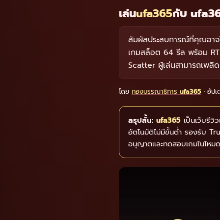
เล่น
ufa365
กับ ufa3
สัมผัสประสบการณ์ที่คุณอาจไม
เกมสล็อต 64 รีล พร้อม RTP
Scatter ผู้เล่นสามารถเพล
โดย
กองบรรณาธิการ
ufa365
· อัป
สรุปสั้น:
ufa365
เป็นเว็บรีว
อัตโนมัติไม่มีขั้นต่ำ รองรั
อนุญาตและทดสอบเกมในโหมดเ