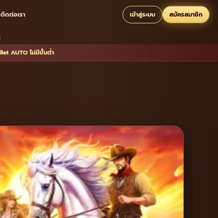
ติดต่อเรา
เข้าสู่ระบบ
สมัครสมาชิก
ณ
let AUTO ไม่มีขั้นต่ำ