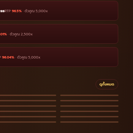
ess
RTP
96.5%
· ตัวคูณ 5,000x
.01%
· ตัวคูณ 2,500x
P
96.04%
· ตัวคูณ 5,000x
ดูทั้งหมด
96.51%
96.01%
Wild West Gold
Wolf Gold
96.71%
96.55%
Big Bass Amazon Xtreme
Wisdom of Athena
96.47%
96.5%
Day of Dead
8 Dragons
96.71%
96.48%
Bigger Bass Bonanza
Vegas Nights
96.47%
96.21%
Fruit Party
The Dog House Multihold
96.5%
96.5%
Cash Bonanza
Jungle Gorilla