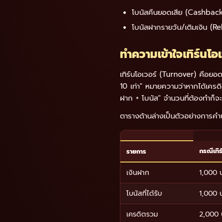
โบนัสคืนยอดเสีย (Cashback)
โบนัสฝากรายวัน/เติมเงิน (Rel
ทำความเข้าใจเทิร์นโอเว
เทิร์นโอเวอร์ (Turnover) คือยอดเ
10 เท่า" หมายความว่าหากได้เคร
ฝาก + โบนัส" จำนวนที่ต้องทำก็จ
ตารางด้านล่างเป็นตัวอย่างการค
กรณีเทิ
รายการ
เงินฝาก
1,000 
โบนัสที่ได้รับ
1,000 
เครดิตรวม
2,000 